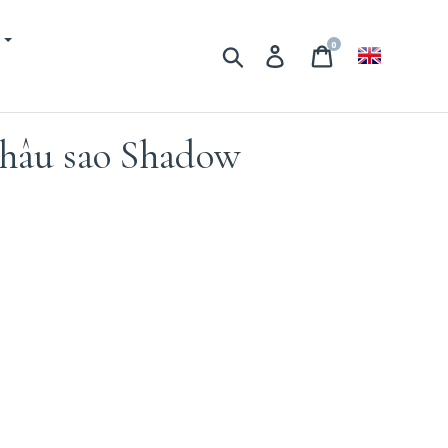
M
0
Tìm kiếm
Đăng nhập
Giỏ hàng
hâu sao Shadow