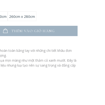
60cm
260cm x 280cm
THÊM VÀO GIỎ HÀNG
oàn toàn bằng tay với những chi tiết khâu đơn
ượng.
lụa mịn màng như một thảm cỏ xanh mướt. Đây là
t liệu nhung-luạ tạo nên sự sang trọng và đẳng cấp