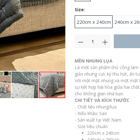
Size:
220cm x 240cm
240cm x 2
MỀN NHUNG LỤA
Là một sản phẩm thủ công làm h
giản nhưng cực kỳ thu hút, ấn t
Với một mặt nhung và một mặt 
sự kết hợp hài hòa giữa hai chấ
cho không gian nhà bạn.
CHI TIẾT VÀ KÍCH THƯỚC
- Chất liệu nhung/lụa
- Kiểu khâu: Sao
- Sản xuất tại Việt Nam.
- Size tiêu chuẩn
220cm x 240cm
240cm x 260cm