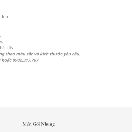
t lụa.
.
y.
hất tẩy.
ng theo màu sắc và kích thước yêu cầu.
8 hoặc 0902.317.767
 PINTEREST
Mền Gối Nhung