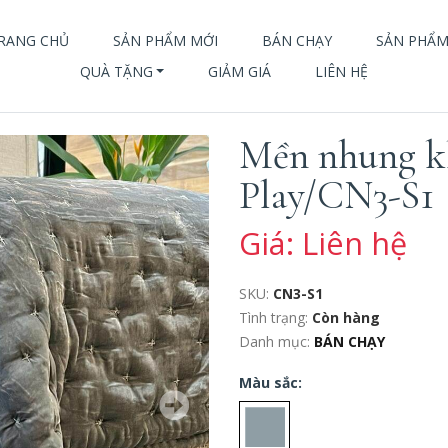
RANG CHỦ
SẢN PHẨM MỚI
BÁN CHẠY
SẢN PHẨ
QUÀ TẶNG
GIẢM GIÁ
LIÊN HỆ
Mền nhung k
Play/CN3-S1
Giá: Liên hệ
SKU:
CN3-S1
Tình trạng:
Còn hàng
Danh mục:
BÁN CHẠY
Màu sắc: