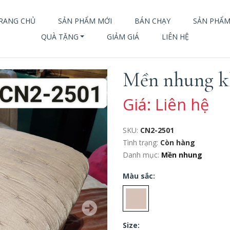
RANG CHỦ
SẢN PHẨM MỚI
BÁN CHẠY
SẢN PHẨ
QUÀ TẶNG
GIẢM GIÁ
LIÊN HỆ
Mền nhung k
Giá: Liên hệ
SKU:
CN2-2501
Tình trạng:
Còn hàng
Danh mục:
Mền nhung
Màu sắc:
Size: