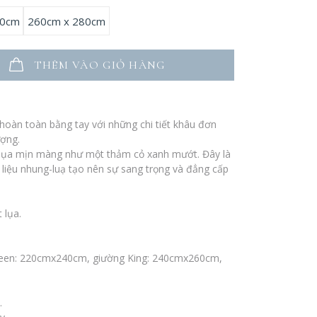
60cm
260cm x 280cm
THÊM VÀO GIỎ HÀNG
oàn toàn bằng tay với những chi tiết khâu đơn
ượng.
lụa mịn màng như một thảm cỏ xanh mướt. Đây là
t liệu nhung-luạ tạo nên sự sang trọng và đẳng cấp
t lụa.
Queen: 220cmx240cm, giường King: 240cmx260cm,
.