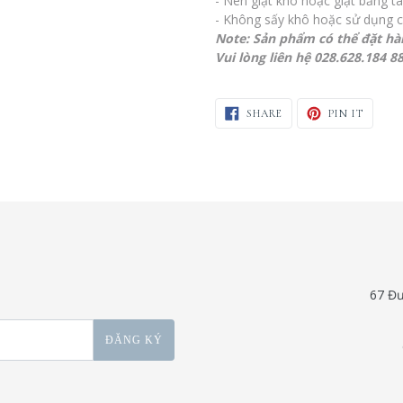
- Nên giặt khô hoặc giặt bằng ta
- Không sấy khô hoặc sử dụng c
Note: Sản phẩm có thể đặt hà
Vui lòng liên hệ 028.628.184 8
SHARE ON FACEBOOK
PIN ON
SHARE
PIN IT
67 Đư
ĐĂNG KÝ