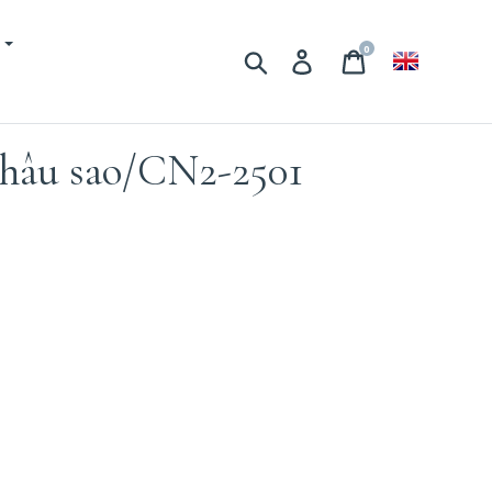
M
0
Tìm kiếm
Đăng nhập
Giỏ hàng
hâu sao/CN2-2501